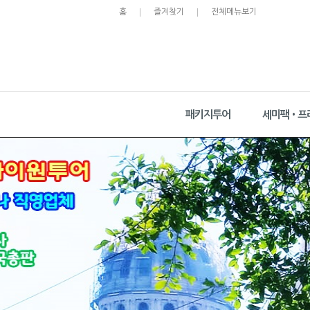
홈
즐겨찾기
전체메뉴보기
패키지투어
세미팩•프