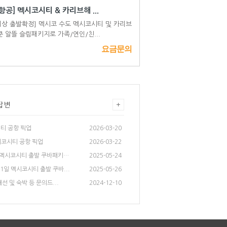
항공] 멕시코시티 & 카리브해 ...
이상 출발확정] 멕시코 수도 멕시코시티 및 카리브
쿤 알뜰 슬림패키지로 가족/연인/친...
요금문의
답변
티 공항 픽업
2026-03-20
시코시티 공항 픽업
2026-03-22
9/21일 멕시코시티 출발 쿠바패키지...
2025-05-24
/21일 멕시코시티 출발 쿠바...
2025-05-26
선 및 숙박 등 문의드...
2024-12-10