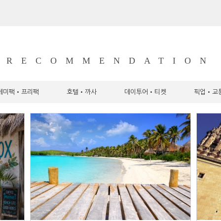
RECOMMENDATION
세미팩•프리팩
호텔•까사
데이투어•티켓
픽업•교