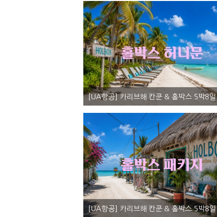
[UA항공] 카리브해 칸쿤 & 홀박스 5박8일 <
멕시코, 칸쿤 허니문투어 - 칸쿤(3박) + 홀박스(2박)
4,490,0