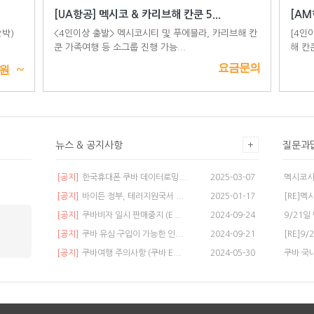
[UA항공] 멕시코 & 카리브해 칸쿤 5...
[AM
2박)
<4인이상 출발> 멕시코시티 및 푸에블라, 카리브해 칸
[4인
쿤 가족여행 등 소그룹 진행 가능...
해 칸
~
요금문의
원
뉴스 & 공지사항
질문과
[공지]
한국휴대폰 쿠바 데이터로밍...
2025-03-07
멕시코시
[공지]
바이든 정부, 테러지원국서 ...
2025-01-17
[RE]멕
[공지]
쿠바비자 일시 판매중지 (E...
2024-09-24
[공지]
쿠바 유심 구입이 가능한 인...
2024-09-21
[RE]9
[공지]
쿠바여행 주의사항 (쿠바 E...
2024-05-30
쿠바 국내