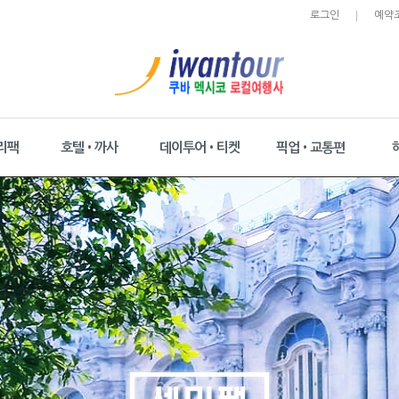
로그인
예약
리팩
호텔•까사
데이투어•티켓
픽업•교통편