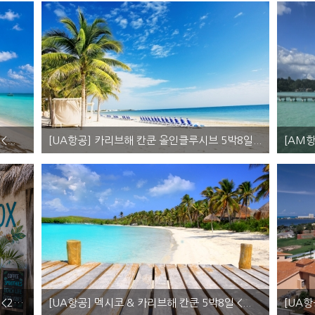
...
[UA항공] 카리브해 칸쿤 올인클루시브 5박8일...
국적기 이용, 멕시코, 칸쿤 허니문투어 - 칸쿤(5박), 올인클루시브 리조트
멕시코 칸
요금문의
00
원
~
[UA항공] 카리브해 칸쿤 & 홀박스 5박8일 <2인...
[UA항공] 멕시코 & 카리브해 칸쿤 5박8일 <...