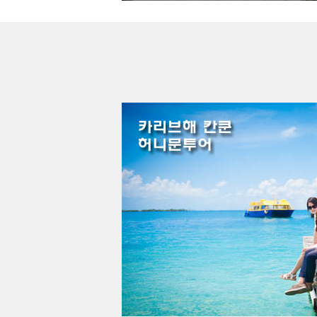
멕시코, 칸쿤 허니문투어 - 칸쿤(3박) + 홀박스(2박)
3,790,0