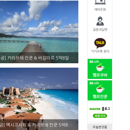
예약조회
질문과답변
카카오톡 문의
[AM항공] 카리브해 칸쿤 & 바칼라르 5박8일 <...
쿤(3박) 올인클루시브 + 바칼라르(2박) 에어텔
요금문의
[UA항공] 멕시코시티 & 카리브해 칸쿤 5박8일 ...
오늘본상품