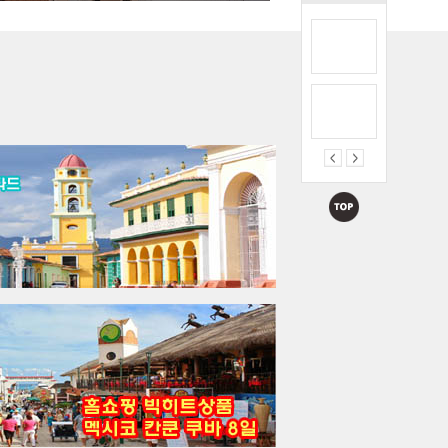
<2인이상 출발보장> 멕시코시티 및 카리브해 칸쿤, 자유여행 상품으로 FIT 등 개별...
요금문의