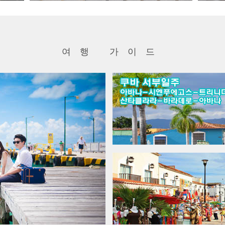
<4인이상 출발> 멕시코시티 및 푸에블라, 카리브해 칸쿤 가족여행 등 소그룹 진...
요금문의
00
원
~
여행 가이드