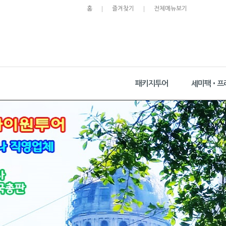
홈
즐겨찾기
전체메뉴보기
패키지투어
세미팩•프