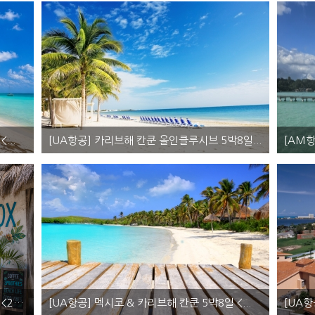
...
[UA항공] 카리브해 칸쿤 올인클루시브 5박8일...
국적기 이용, 멕시코, 칸쿤 허니문투어 - 칸쿤(5박), 올인클루시브 리조트
멕시코 칸
요금문의
00
원
~
[UA항공] 카리브해 칸쿤 & 홀박스 5박8일 <2인...
[UA항공] 멕시코 & 카리브해 칸쿤 5박8일 <...