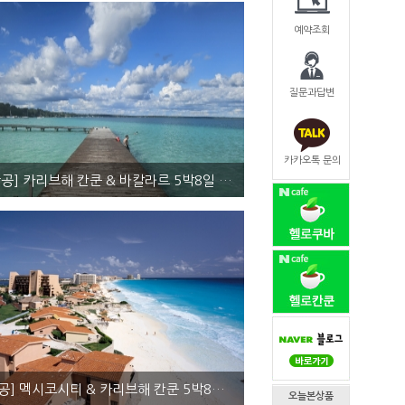
예약조회
질문과답변
카카오톡 문의
[AM항공] 카리브해 칸쿤 & 바칼라르 5박8일 <...
쿤(3박) 올인클루시브 + 바칼라르(2박) 에어텔
요금문의
[UA항공] 멕시코시티 & 카리브해 칸쿤 5박8일 ...
오늘본상품