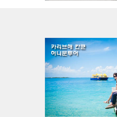
멕시코, 칸쿤 허니문투어 - 칸쿤(3박) + 홀박스(2박)
3,790,0