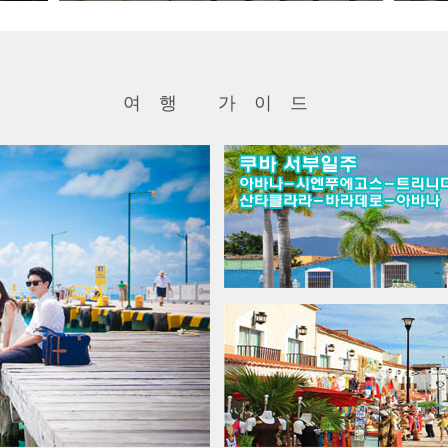
<4인이상 출발> 멕시코시티 및 푸에블라, 카리브해 칸쿤 가족여행 등 소그룹 진...
요금문의
00
원
~
여행 가이드