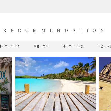
RECOMMENDATION
세미팩•프리팩
호텔•까사
데이투어•티켓
픽업•교