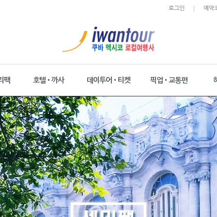
로그인
예약
리팩
호텔•까사
데이투어•티켓
픽업•교통편