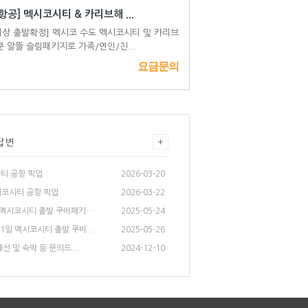
항공] 멕시코시티 & 카리브해 ...
이상 출발확정] 멕시코 수도 멕시코시티 및 카리브
쿤 알뜰 슬림패키지로 가족/연인/친...
요금문의
답변
티 공항 픽업
2026-03-20
시코시티 공항 픽업
2026-03-22
9/21일 멕시코시티 출발 쿠바패키지...
2025-05-24
/21일 멕시코시티 출발 쿠바...
2025-05-26
선 및 숙박 등 문의드...
2024-12-10