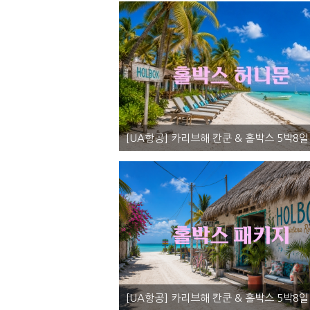
[UA항공] 카리브해 칸쿤 & 홀박스 5박8일 <
멕시코, 칸쿤 허니문투어 - 칸쿤(3박) + 홀박스(2박)
4,490,0