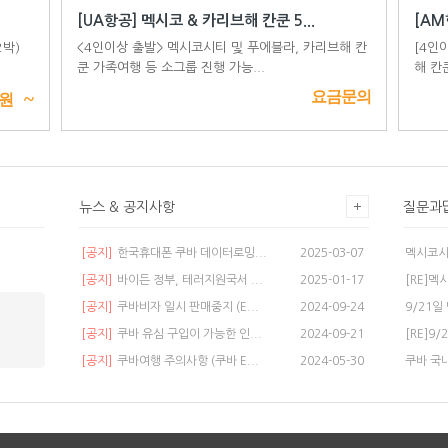
[UA항공] 멕시코 & 카리브해 칸쿤 5...
[AM
2박)
<4인이상 출발> 멕시코시티 및 푸에블라, 카리브해 칸
[4인
쿤 가족여행 등 소그룹 진행 가능...
해 칸
~
요금문의
원
뉴스 & 공지사항
질문과
[공지]
한국휴대폰 쿠바 데이터로밍...
2025-03-07
멕시코시
[공지]
바이든 정부, 테러지원국서 ...
2025-01-17
[RE]멕
[공지]
쿠바비자 일시 판매중지 (E...
2024-09-24
[공지]
쿠바 유심 구입이 가능한 인...
2024-09-21
[RE]9
[공지]
쿠바여행 주의사항 (쿠바 E...
2024-05-30
쿠바 국내