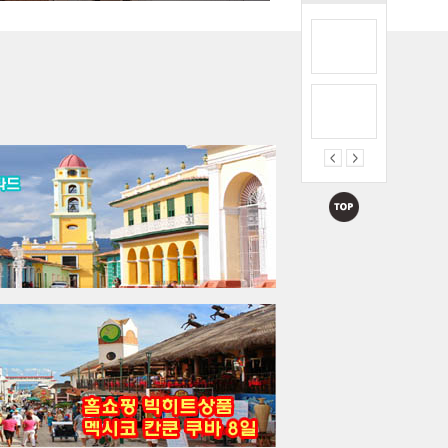
<2인이상 출발보장> 멕시코시티 및 카리브해 칸쿤, 자유여행 상품으로 FIT 등 개별...
요금문의