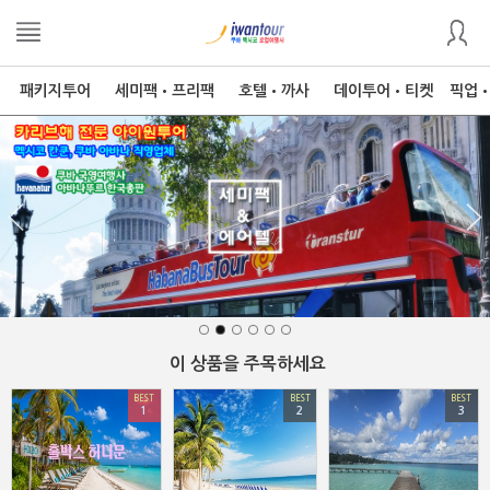
패키지투어
세미팩•프리팩
호텔•까사
데이투어•티켓
픽업
이 상품을 주목하세요
BEST
BEST
BEST
1
2
3