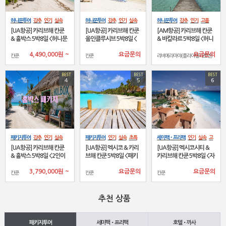
허니문투어
강추
인기
실속
허니문투어
강추
인기
실속
허니문투어
강추
인기
고품
고품격
초특가
럭셔리
베스
초특가
베스트
격
초특가
럭셔리
베스트
프
[UA항공] 카리브해 칸쿤
[UA항공] 카리브해 칸쿤
[AM항공] 카리브해 칸쿤
트
이벤트
프로모션
NEW
로모션
NEW
& 홀박스 5박8일 <허니문
올인클루시브 5박8일 <
& 바칼라르 5박8일 <허니
&FIT>
허니문&FIT>
문&FIT>
4,490,000
원
~
요금문의
요금문의
칸쿤
칸쿤
리비에라마야(플라야델카르멘)
BEST
BEST
BEST
4
5
6
패키지투어
강추
인기
실속
패키지투어
인기
실속
초특
세미팩•프리팩
인기
실속
고
고품격
초특가
럭셔리
베스
가
베스트
품격
초특가
럭셔리
베스트
[UA항공] 카리브해 칸쿤
[UA항공] 멕시코 & 카리
[UA항공] 멕시코시티 &
트
이벤트
프로모션
NEW
& 홀박스 5박8일 <2인이
브해 칸쿤 5박8일 <패키
카리브해 칸쿤 5박8일 <자
상 FIT출발>
지>
유여행>
3,790,000
원
~
요금문의
요금문의
칸쿤
칸쿤
칸쿤
추천 상품
패키지투어
세미팩•프리팩
호텔•까사