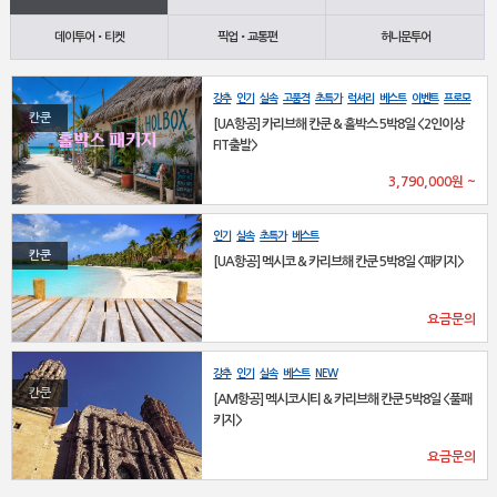
데이투어•티켓
픽업•교통편
허니문투어
강추
인기
실속
고품격
초특가
럭셔리
베스트
이벤트
프로모
션
NEW
칸쿤
[UA항공] 카리브해 칸쿤 & 홀박스 5박8일 <2인이상
FIT출발>
3,790,000
원
~
인기
실속
초특가
베스트
칸쿤
[UA항공] 멕시코 & 카리브해 칸쿤 5박8일 <패키지>
요금문의
강추
인기
실속
베스트
NEW
칸쿤
[AM항공] 멕시코시티 & 카리브해 칸쿤 5박8일 <풀패
키지>
요금문의