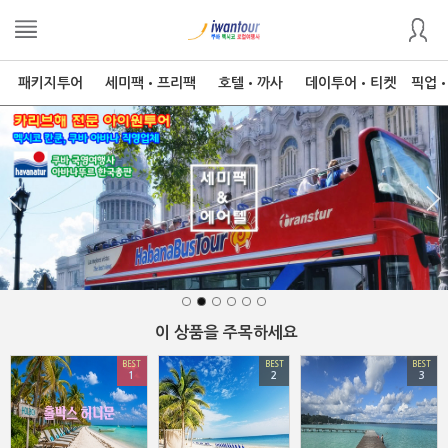
패키지투어
세미팩•프리팩
호텔•까사
데이투어•티켓
픽업
이 상품을 주목하세요
BEST
BEST
BEST
1
2
3