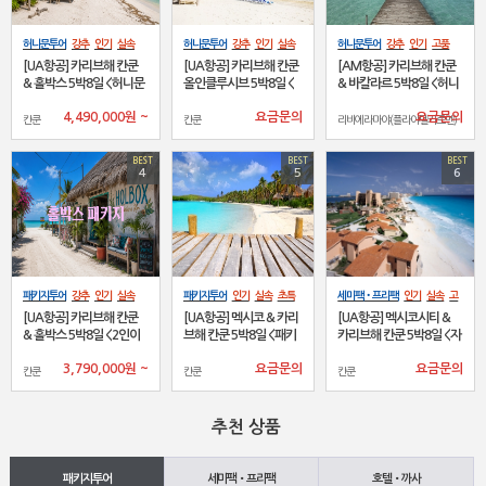
허니문투어
강추
인기
실속
허니문투어
강추
인기
실속
허니문투어
강추
인기
고품
고품격
초특가
럭셔리
베스
초특가
베스트
격
초특가
럭셔리
베스트
프
[UA항공] 카리브해 칸쿤
[UA항공] 카리브해 칸쿤
[AM항공] 카리브해 칸쿤
트
이벤트
프로모션
NEW
로모션
NEW
& 홀박스 5박8일 <허니문
올인클루시브 5박8일 <
& 바칼라르 5박8일 <허니
&FIT>
허니문&FIT>
문&FIT>
4,490,000
원
~
요금문의
요금문의
칸쿤
칸쿤
리비에라마야(플라야델카르멘)
BEST
BEST
BEST
4
5
6
패키지투어
강추
인기
실속
패키지투어
인기
실속
초특
세미팩•프리팩
인기
실속
고
고품격
초특가
럭셔리
베스
가
베스트
품격
초특가
럭셔리
베스트
[UA항공] 카리브해 칸쿤
[UA항공] 멕시코 & 카리
[UA항공] 멕시코시티 &
트
이벤트
프로모션
NEW
& 홀박스 5박8일 <2인이
브해 칸쿤 5박8일 <패키
카리브해 칸쿤 5박8일 <자
상 FIT출발>
지>
유여행>
3,790,000
원
~
요금문의
요금문의
칸쿤
칸쿤
칸쿤
추천 상품
패키지투어
세미팩•프리팩
호텔•까사