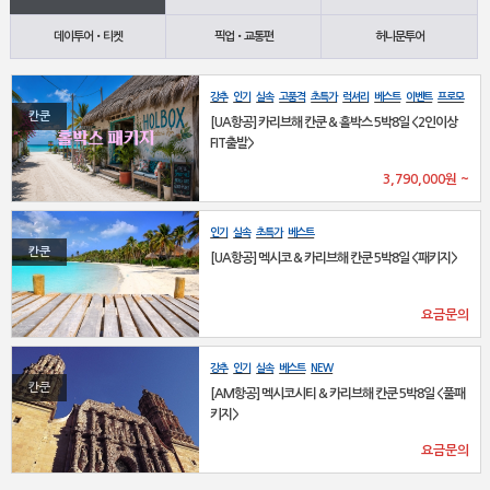
데이투어•티켓
픽업•교통편
허니문투어
강추
인기
실속
고품격
초특가
럭셔리
베스트
이벤트
프로모
션
NEW
칸쿤
[UA항공] 카리브해 칸쿤 & 홀박스 5박8일 <2인이상
FIT출발>
3,790,000
원
~
인기
실속
초특가
베스트
칸쿤
[UA항공] 멕시코 & 카리브해 칸쿤 5박8일 <패키지>
요금문의
강추
인기
실속
베스트
NEW
칸쿤
[AM항공] 멕시코시티 & 카리브해 칸쿤 5박8일 <풀패
키지>
요금문의